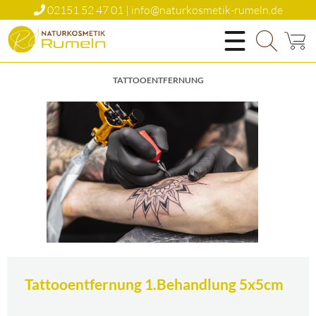
02151 52 47 01 | info@naturkosmetik-rumeln.de
Natürlich Schön
TATTOOENTFERNUNG
Tattooentfernung 1.Behandlung 5x5cm